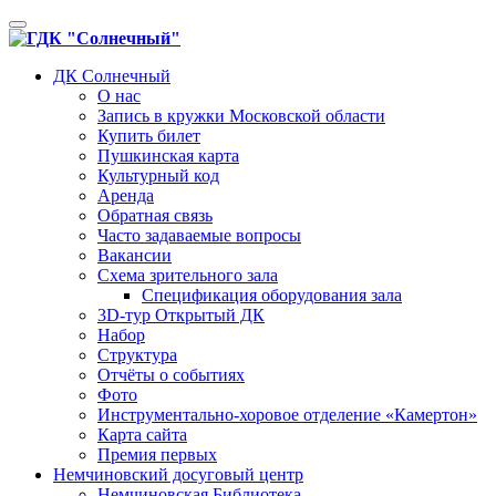
Toggle
navigation
ДК Солнечный
О нас
Запись в кружки Московской области
Купить билет
Пушкинская карта
Культурный код
Аренда
Обратная связь
Часто задаваемые вопросы
Вакансии
Схема зрительного зала
Спецификация оборудования зала
3D-тур Открытый ДК
Набор
Структура
Отчёты о событиях
Фото
Инструментально-хоровое отделение «Камертон»
Карта сайта
Премия первых
Немчиновский досуговый центр
Немчиновская Библиотека