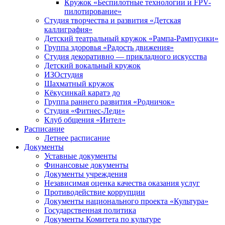
Кружок «Беспилотные технологии и FPV-
пилотирование»
Студия творчества и развития «Детская
каллиграфия»
Детский театральный кружок «Рампа-Рампусики»
Группа здоровья «Радость движения»
Студия декоративно — прикладного искусства
Детский вокальный кружок
ИЗОстудия
Шахматный кружок
Кёкусинкай каратэ до
Группа раннего развития «Родничок»
Cтудия «Фитнес-Леди»
Клуб общения «Интел»
Расписание
Летнее расписание
Документы
Уставные документы
Финансовые документы
Документы учреждения
Независимая оценка качества оказания услуг
Противодействие коррупции
Документы национального проекта «Культура»
Государственная политика
Документы Комитета по культуре