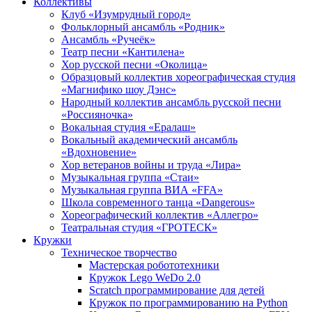
Коллективы
Клуб «Изумрудный город»
Фольклорный ансамбль «Родник»
Ансамбль «Ручеёк»
Театр песни «Кантилена»
Хор русской песни «Околица»
Образцовый коллектив хореографическая студия
«Магнифико шоу Дэнс»
Народный коллектив ансамбль русской песни
«Россияночка»
Вокальная студия «Ералаш»
Вокальный академический ансамбль
«Вдохновение»
Хор ветеранов войны и труда «Лира»
Музыкальная группа «Стаи»
Музыкальная группа ВИА «FFA»
Школа современного танца «Dangerous»
Хореографический коллектив «Аллегро»
Театральная студия «ГРОТЕСК»
Кружки
Техническое творчество
Мастерская робототехники
Кружок Lego WeDo 2.0
Scratch программирование для детей
Кружок по программированию на Python