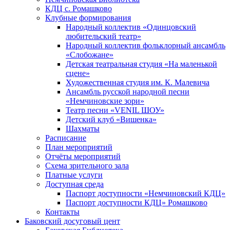
КДЦ с. Ромашково
Клубные формирования
Народный коллектив «Одинцовский
любительский театр»
Народный коллектив фольклорный ансамбль
«Слобожане»
Детская театральная студия «На маленькой
сцене»
Художественная студия им. К. Малевича
Ансамбль русской народной песни
«Немчиновские зори»
Театр песни «VENIL ШОУ»
Детский клуб «Вишенка»
Шахматы
Расписание
План мероприятий
Отчёты мероприятий
Схема зрительного зала
Платные услуги
Доступная среда
Паспорт доступности «Немчиновский КДЦ»
Паспорт доступности КДЦ» Ромашково
Контакты
Баковский досуговый цент