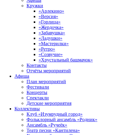
Афиша
Кружки
«Арлекино»
«Версия»
«Горлица»
«Жердочка»
«Забавушка»
«Ладушки»
«Мастерилки»
«Ретро»
«Созвучие»
«Хрустальный башмачок»
Контакты
Отчёты мероприятий
Афиша
План мероприятий
Фестивали
Концерты
Спектакли
Детские мероприятия
Коллективы
Клуб «Изумрудный город»
Фольклорный ансамбль «Родник»
Ансамбль «Ручеёк»
Театр песни «Кантилена»