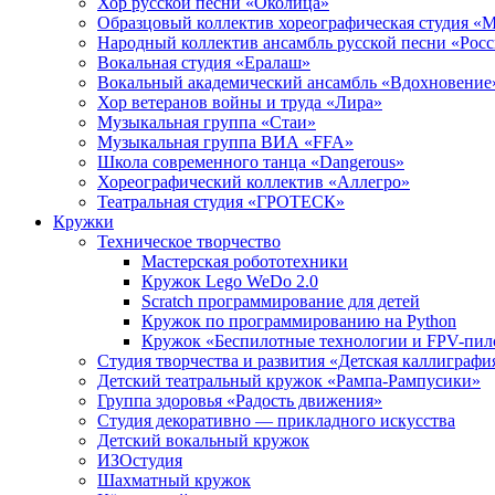
Хор русской песни «Околица»
Образцовый коллектив хореографическая студия «
Народный коллектив ансамбль русской песни «Рос
Вокальная студия «Ералаш»
Вокальный академический ансамбль «Вдохновение
Хор ветеранов войны и труда «Лира»
Музыкальная группа «Стаи»
Музыкальная группа ВИА «FFA»
Школа современного танца «Dangerous»
Хореографический коллектив «Аллегро»
Театральная студия «ГРОТЕСК»
Кружки
Техническое творчество
Мастерская робототехники
Кружок Lego WeDo 2.0
Scratch программирование для детей
Кружок по программированию на Python
Кружок «Беспилотные технологии и FPV-пил
Студия творчества и развития «Детская каллиграфи
Детский театральный кружок «Рампа-Рампусики»
Группа здоровья «Радость движения»
Студия декоративно — прикладного искусства
Детский вокальный кружок
ИЗОстудия
Шахматный кружок