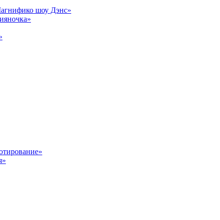
Магнифико шоу Дэнс»
сияночка»
»
отирование»
я»