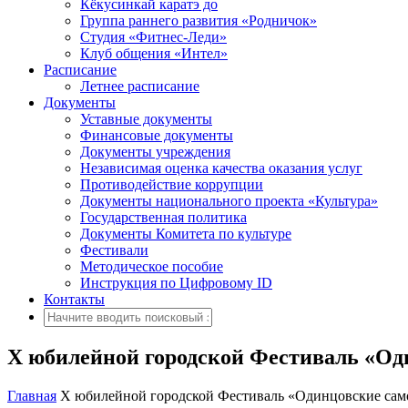
Кёкусинкай каратэ до
Группа раннего развития «Родничок»
Cтудия «Фитнес-Леди»
Клуб общения «Интел»
Расписание
Летнее расписание
Документы
Уставные документы
Финансовые документы
Документы учреждения
Независимая оценка качества оказания услуг
Противодействие коррупции
Документы национального проекта «Культура»
Государственная политика
Документы Комитета по культуре
Фестивали
Методическое пособие
Инструкция по Цифровому ID
Контакты
X юбилейной городской Фестиваль «Од
Главная
X юбилейной городской Фестиваль «Одинцовские сам