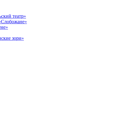
ский театр»
«Слобожане»
ене»
ские зори»