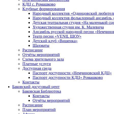
КДЦ с. Ромашково
Клубные формирования
Народный коллектив «Одинцовский любитель
Народный коллектив фольклорный ансамбль 
Детская театральная студия «На маленькой сц
Художественная студия им. К. Малевича
Ансамбль русской народной песни «Немчинов
Театр песни «VENIL ШОУ»
Детский клуб «Вишенка»
Шахматы
Расписание
Отчёты мероприятий
Схема зрительного зала
Платные услуги
Доступная среда
Паспорт доступности «Немчиновский КДЦ»
Паспорт доступности КДЦ» Ромашково
Контакты
Баковский досуговый цент
Баковская Библиотека
Контакты
Отчёты мероприятий
Расписание
План мероприятий