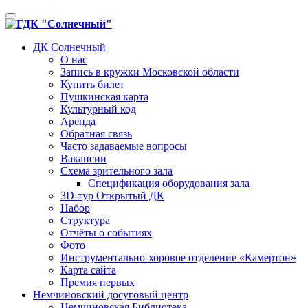
Toggle
navigation
ДК Солнечный
О нас
Запись в кружки Московской области
Купить билет
Пушкинская карта
Культурный код
Аренда
Обратная связь
Часто задаваемые вопросы
Вакансии
Схема зрительного зала
Спецификация оборудования зала
3D-тур Открытый ДК
Набор
Структура
Отчёты о событиях
Фото
Инструментально-хоровое отделение «Камертон»
Карта сайта
Премия первых
Немчиновский досуговый центр
Немчиновская Библиотека