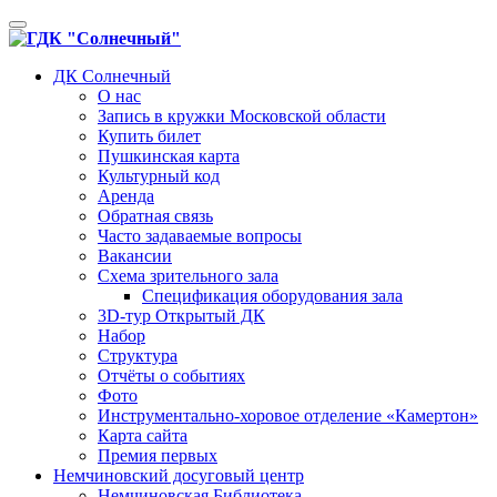
Toggle
navigation
ДК Солнечный
О нас
Запись в кружки Московской области
Купить билет
Пушкинская карта
Культурный код
Аренда
Обратная связь
Часто задаваемые вопросы
Вакансии
Схема зрительного зала
Спецификация оборудования зала
3D-тур Открытый ДК
Набор
Структура
Отчёты о событиях
Фото
Инструментально-хоровое отделение «Камертон»
Карта сайта
Премия первых
Немчиновский досуговый центр
Немчиновская Библиотека