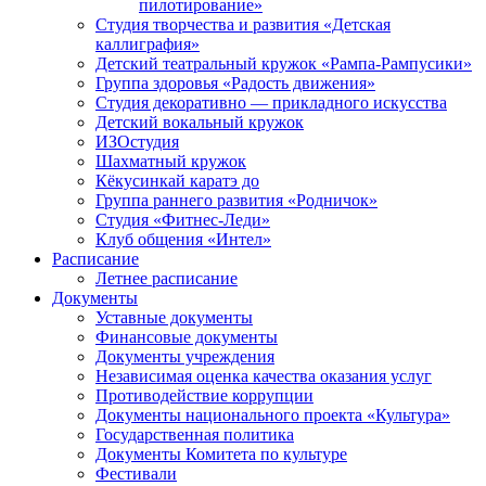
пилотирование»
Студия творчества и развития «Детская
каллиграфия»
Детский театральный кружок «Рампа-Рампусики»
Группа здоровья «Радость движения»
Студия декоративно — прикладного искусства
Детский вокальный кружок
ИЗОстудия
Шахматный кружок
Кёкусинкай каратэ до
Группа раннего развития «Родничок»
Cтудия «Фитнес-Леди»
Клуб общения «Интел»
Расписание
Летнее расписание
Документы
Уставные документы
Финансовые документы
Документы учреждения
Независимая оценка качества оказания услуг
Противодействие коррупции
Документы национального проекта «Культура»
Государственная политика
Документы Комитета по культуре
Фестивали