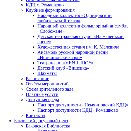
КДЦ с. Ромашково
Клубные формирования
Народный коллектив «Одинцовский
любительский театр»
Народный коллектив фольклорный ансамбль
«Слобожане»
Детская театральная студия «На маленькой
сцене»
Художественная студия им. К. Малевича
Ансамбль русской народной песни
«Немчиновские зори»
Театр песни «VENIL ШОУ»
Детский клуб «Вишенка»
Шахматы
Расписание
Отчёты мероприятий
Схема зрительного зала
Платные услуги
Доступная среда
Паспорт доступности «Немчиновский КДЦ»
Паспорт доступности КДЦ» Ромашково
Контакты
Баковский досуговый цент
Баковская Библиотека