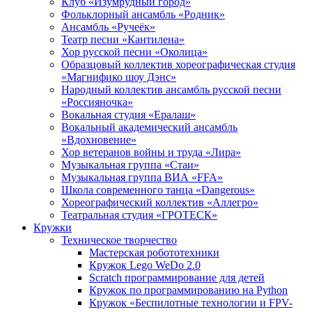
Клуб «Изумрудный город»
Фольклорный ансамбль «Родник»
Ансамбль «Ручеёк»
Театр песни «Кантилена»
Хор русской песни «Околица»
Образцовый коллектив хореографическая студия
«Магнифико шоу Дэнс»
Народный коллектив ансамбль русской песни
«Россияночка»
Вокальная студия «Ералаш»
Вокальный академический ансамбль
«Вдохновение»
Хор ветеранов войны и труда «Лира»
Музыкальная группа «Стаи»
Музыкальная группа ВИА «FFA»
Школа современного танца «Dangerous»
Хореографический коллектив «Аллегро»
Театральная студия «ГРОТЕСК»
Кружки
Техническое творчество
Мастерская робототехники
Кружок Lego WeDo 2.0
Scratch программирование для детей
Кружок по программированию на Python
Кружок «Беспилотные технологии и FPV-