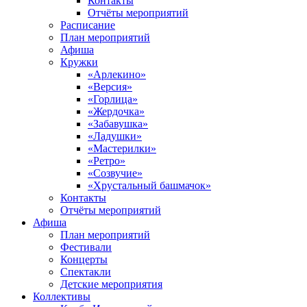
Контакты
Отчёты мероприятий
Расписание
План мероприятий
Афиша
Кружки
«Арлекино»
«Версия»
«Горлица»
«Жердочка»
«Забавушка»
«Ладушки»
«Мастерилки»
«Ретро»
«Созвучие»
«Хрустальный башмачок»
Контакты
Отчёты мероприятий
Афиша
План мероприятий
Фестивали
Концерты
Спектакли
Детские мероприятия
Коллективы