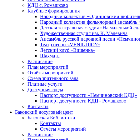
КДЦ с. Ромашково
Клубные формирования
Народный коллектив «Одинцовский любитель
Народный коллектив фольклорный ансамбль 
Детская театральная студия «На маленькой сц
Художественная студия им. К. Малевича
Ансамбль русской народной песни «Немчинов
Театр песни «VENIL ШОУ»
Детский клуб «Вишенка»
Шахматы
Расписание
План мероприятий
Отчёты мероприятий
Схема зрительного зала
Платные услуги
Доступная среда
Паспорт доступности «Немчиновский КДЦ»
Паспорт доступности КДЦ» Ромашково
Контакты
Баковский досуговый цент
Баковская Библиотека
Контакты
Отчёты мероприятий
Расписание