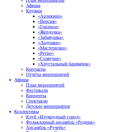
План мероприятий
Афиша
Кружки
«Арлекино»
«Версия»
«Горлица»
«Жердочка»
«Забавушка»
«Ладушки»
«Мастерилки»
«Ретро»
«Созвучие»
«Хрустальный башмачок»
Контакты
Отчёты мероприятий
Афиша
План мероприятий
Фестивали
Концерты
Спектакли
Детские мероприятия
Коллективы
Клуб «Изумрудный город»
Фольклорный ансамбль «Родник»
Ансамбль «Ручеёк»