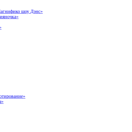
Магнифико шоу Дэнс»
сияночка»
»
отирование»
я»