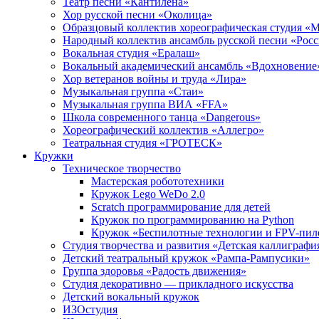
Театр песни «Кантилена»
Хор русской песни «Околица»
Образцовый коллектив хореографическая студия «
Народный коллектив ансамбль русской песни «Рос
Вокальная студия «Ералаш»
Вокальный академический ансамбль «Вдохновение
Хор ветеранов войны и труда «Лира»
Музыкальная группа «Стаи»
Музыкальная группа ВИА «FFA»
Школа современного танца «Dangerous»
Хореографический коллектив «Аллегро»
Театральная студия «ГРОТЕСК»
Кружки
Техническое творчество
Мастерская робототехники
Кружок Lego WeDo 2.0
Scratch программирование для детей
Кружок по программированию на Python
Кружок «Беспилотные технологии и FPV-пил
Студия творчества и развития «Детская каллиграфи
Детский театральный кружок «Рампа-Рампусики»
Группа здоровья «Радость движения»
Студия декоративно — прикладного искусства
Детский вокальный кружок
ИЗОстудия