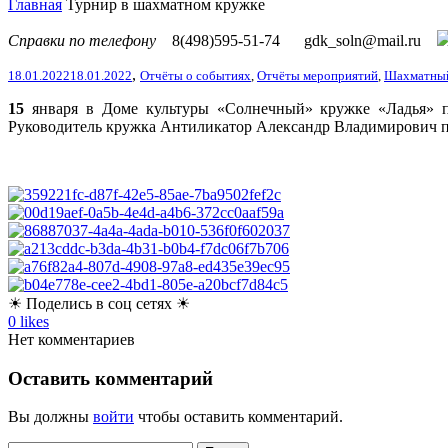
Главная
Турнир в шахматном кружке
Справки по телефону
8(498)595-51-74
gdk_soln@mail.ru
,
18.01.2022
18.01.2022
Отчёты о событиях
,
Отчёты мероприятий
,
Шахматны
15
января в Доме культуры «Солнечный» кружке «Ладья» пр
Руководитель кружка Антиликатор Александр Владимирович по
☀ Поделись в соц сетях ☀
0
likes
Нет комментариев
Оставить комментарий
Вы должны
войти
чтобы оставить комментарий.