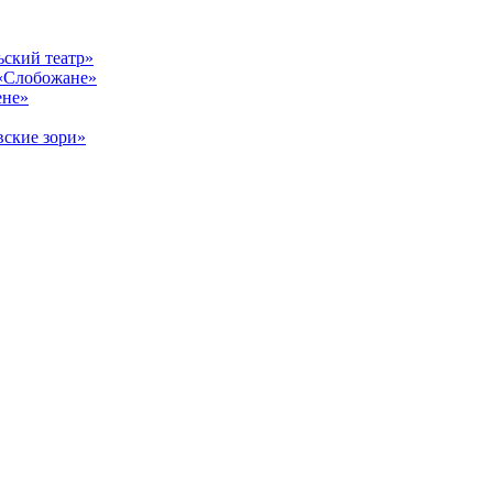
ский театр»
«Слобожане»
ене»
ские зори»