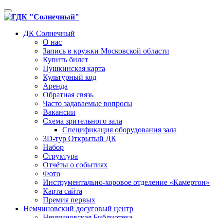
Toggle
navigation
ДК Солнечный
О нас
Запись в кружки Московской области
Купить билет
Пушкинская карта
Культурный код
Аренда
Обратная связь
Часто задаваемые вопросы
Вакансии
Схема зрительного зала
Спецификация оборудования зала
3D-тур Открытый ДК
Набор
Структура
Отчёты о событиях
Фото
Инструментально-хоровое отделение «Камертон»
Карта сайта
Премия первых
Немчиновский досуговый центр
Немчиновская Библиотека