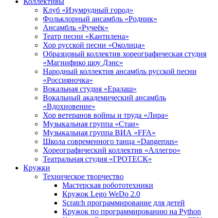
Коллективы
Клуб «Изумрудный город»
Фольклорный ансамбль «Родник»
Ансамбль «Ручеёк»
Театр песни «Кантилена»
Хор русской песни «Околица»
Образцовый коллектив хореографическая студия
«Магнифико шоу Дэнс»
Народный коллектив ансамбль русской песни
«Россияночка»
Вокальная студия «Ералаш»
Вокальный академический ансамбль
«Вдохновение»
Хор ветеранов войны и труда «Лира»
Музыкальная группа «Стаи»
Музыкальная группа ВИА «FFA»
Школа современного танца «Dangerous»
Хореографический коллектив «Аллегро»
Театральная студия «ГРОТЕСК»
Кружки
Техническое творчество
Мастерская робототехники
Кружок Lego WeDo 2.0
Scratch программирование для детей
Кружок по программированию на Python