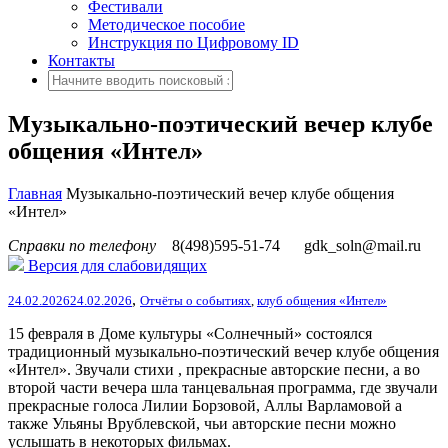
Фестивали
Методическое пособие
Инструкция по Цифровому ID
Контакты
Музыкально-поэтический вечер клубе
общения «Интел»
Главная
Музыкально-поэтический вечер клубе общения
«Интел»
Справки по телефону
8(498)595-51-74
gdk_soln@mail.ru
Версия для слабовидящих
,
24.02.2026
24.02.2026
Отчёты о событиях
,
клуб общения «Интел»
15 февраля в Доме культуры «Солнечный» состоялся
традиционный музыкально-поэтический вечер клубе общения
«Интел».
Звучали стихи , прекрасные авторские песни, а во
второй части вечера шла танцевальная программа, где звучали
прекрасные голоса Лилии Борзовой, Аллы Варламовой а
также Ульяны Врублевской, чьи авторские песни можно
услышать в некоторых фильмах.