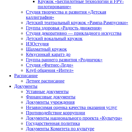
Кружок «Беспилотные технологии и FPV-
пилотирование»
Студия творчества и развития «Детская
каллиграфия»
Детский театральный кружок «Рампа-Рампусики»
Группа здоровья «Радость движения»
Студия декоративно — прикладного искусства
Детский вокальный кружок
ИЗОстудия
Шахматный кружок
Кёкусинкай каратэ до
Группа раннего развития «Родничок»
Cтудия «Фитнес-Леди»
Клуб общения «Интел»
Расписание
Летнее расписание
Документы
Уставные документы
Финансовые документы
Документы учреждения
Независимая оценка качества оказания услуг
Противодействие коррупции
Документы национального проекта «Культура»
Государственная политика
Документы Комитета по культуре