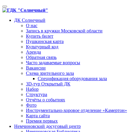
Toggle
navigation
ДК Солнечный
О нас
Запись в кружки Московской области
Купить билет
Пушкинская карта
Культурный код
Аренда
Обратная связь
Часто задаваемые вопросы
Вакансии
Схема зрительного зала
Спецификация оборудования зала
3D-тур Открытый ДК
Набор
Структура
Отчёты о событиях
Фото
Инструментально-хоровое отделение «Камертон»
Карта сайта
Премия первых
Немчиновский досуговый центр
Немчиновская Библиотека