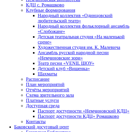
КДЦ с. Ромашково
Клубные формирования
Народный коллектив «Одинцовский
любительский театр»
Народный коллектив фольклорный ансамбль
«Слобожане»
Детская театральная студия «На маленькой
сцене»
Художественная студия им. К. Малевича
Ансамбль русской народной песни
«Немчиновские зори»
Театр песни «VENIL ШОУ»
Детский клуб «Вишенка»
Шахматы
Расписание
План мероприятий
Отчёты мероприятий
Схема зрительного зала
Платные услуги
Доступная среда
Паспорт доступности «Немчиновский КДЦ»
Паспорт доступности КДЦ» Ромашково
Контакты
Баковский досуговый цент