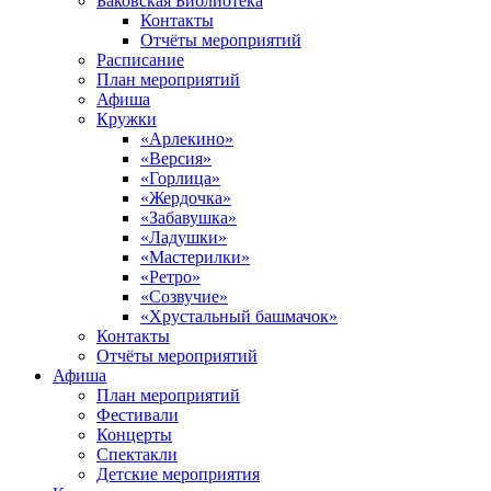
Баковская Библиотека
Контакты
Отчёты мероприятий
Расписание
План мероприятий
Афиша
Кружки
«Арлекино»
«Версия»
«Горлица»
«Жердочка»
«Забавушка»
«Ладушки»
«Мастерилки»
«Ретро»
«Созвучие»
«Хрустальный башмачок»
Контакты
Отчёты мероприятий
Афиша
План мероприятий
Фестивали
Концерты
Спектакли
Детские мероприятия