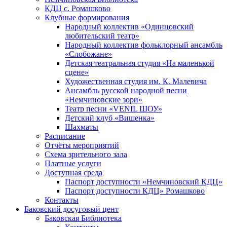
КДЦ с. Ромашково
Клубные формирования
Народный коллектив «Одинцовский
любительский театр»
Народный коллектив фольклорный ансамбль
«Слобожане»
Детская театральная студия «На маленькой
сцене»
Художественная студия им. К. Малевича
Ансамбль русской народной песни
«Немчиновские зори»
Театр песни «VENIL ШОУ»
Детский клуб «Вишенка»
Шахматы
Расписание
Отчёты мероприятий
Схема зрительного зала
Платные услуги
Доступная среда
Паспорт доступности «Немчиновский КДЦ»
Паспорт доступности КДЦ» Ромашково
Контакты
Баковский досуговый цент
Баковская Библиотека