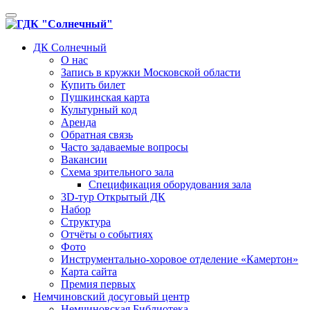
Toggle
navigation
ДК Солнечный
О нас
Запись в кружки Московской области
Купить билет
Пушкинская карта
Культурный код
Аренда
Обратная связь
Часто задаваемые вопросы
Вакансии
Схема зрительного зала
Спецификация оборудования зала
3D-тур Открытый ДК
Набор
Структура
Отчёты о событиях
Фото
Инструментально-хоровое отделение «Камертон»
Карта сайта
Премия первых
Немчиновский досуговый центр
Немчиновская Библиотека