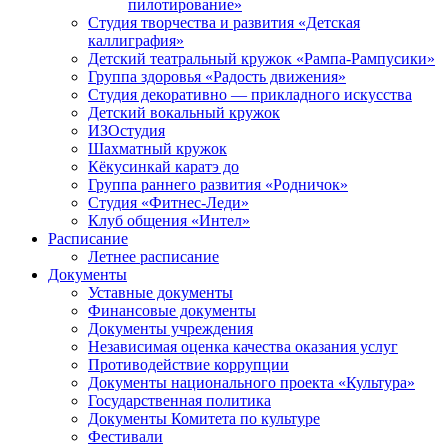
пилотирование»
Студия творчества и развития «Детская
каллиграфия»
Детский театральный кружок «Рампа-Рампусики»
Группа здоровья «Радость движения»
Студия декоративно — прикладного искусства
Детский вокальный кружок
ИЗОстудия
Шахматный кружок
Кёкусинкай каратэ до
Группа раннего развития «Родничок»
Cтудия «Фитнес-Леди»
Клуб общения «Интел»
Расписание
Летнее расписание
Документы
Уставные документы
Финансовые документы
Документы учреждения
Независимая оценка качества оказания услуг
Противодействие коррупции
Документы национального проекта «Культура»
Государственная политика
Документы Комитета по культуре
Фестивали