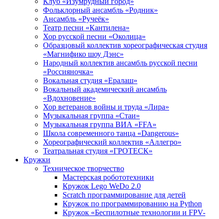
Клуб «Изумрудный город»
Фольклорный ансамбль «Родник»
Ансамбль «Ручеёк»
Театр песни «Кантилена»
Хор русской песни «Околица»
Образцовый коллектив хореографическая студия
«Магнифико шоу Дэнс»
Народный коллектив ансамбль русской песни
«Россияночка»
Вокальная студия «Ералаш»
Вокальный академический ансамбль
«Вдохновение»
Хор ветеранов войны и труда «Лира»
Музыкальная группа «Стаи»
Музыкальная группа ВИА «FFA»
Школа современного танца «Dangerous»
Хореографический коллектив «Аллегро»
Театральная студия «ГРОТЕСК»
Кружки
Техническое творчество
Мастерская робототехники
Кружок Lego WeDo 2.0
Scratch программирование для детей
Кружок по программированию на Python
Кружок «Беспилотные технологии и FPV-