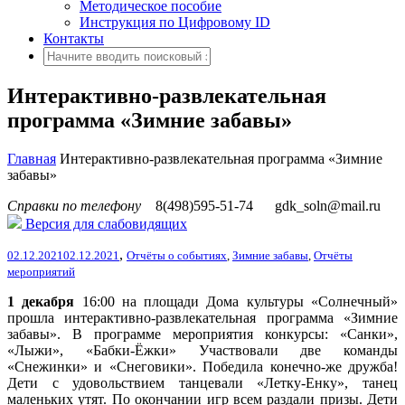
Методическое пособие
Инструкция по Цифровому ID
Контакты
Интерактивно-развлекательная
программа «Зимние забавы»
Главная
Интерактивно-развлекательная программа «Зимние
забавы»
Справки по телефону
8(498)595-51-74
gdk_soln@mail.ru
Версия для слабовидящих
,
02.12.2021
02.12.2021
Отчёты о событиях
,
Зимние забавы
,
Отчёты
мероприятий
1 декабря
16:00 на площади Дома культуры «Солнечный»
прошла интерактивно-развлекательная программа «Зимние
забавы».
В программе мероприятия конкурсы: «Санки»,
«Лыжи», «Бабки-Ёжки» Участвовали две команды
«Снежинки» и «Снеговики». Победила конечно-же дружба!
Дети с удовольствием танцевали «Летку-Енку», танец
маленьких утят. По окончании игр всем раздали призы. Дети