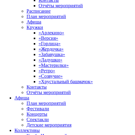
Контакты
Отчёты мероприятий
Расписание
План мероприятий
Афиша
Кружки
«Арлекино»
«Версия»
«Горлица»
«Жердочка»
«Забавушка»
«Ладушки»
«Мастерилки»
«Ретро»
«Созвучие»
«Хрустальный башмачок»
Контакты
Отчёты мероприятий
Афиша
План мероприятий
Фестивали
Концерты
Спектакли
Детские мероприятия
Коллективы